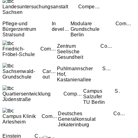
Landesuntersuchungsanstalt
Competition
Sachsen
Pflege-und
In
Modulare
Competition
Bürgerzentrum
development
Grundschule
Stralsund
Berlin
Zentrum
Competition
Friedrich-
Competition
Seelische
Fröbel-Schule
Gesundheit
Puhlmannscher
Study
Sachsenwald-
Carried
Hof,
Grundschule
out
Kastanienallee
Campus
Study
Quartiersentwicklung
Competition
Salzufer
Jüdenstraße
TU Berlin
Deutsches
Competition
Campus Klinik
Competition
Generalkonsulat
Arlesheim
Jekaterinburg
Einstein
Carried