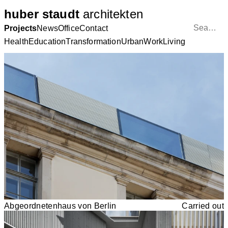
huber staudt
architekten
Projects
News
Office
Contact
Health
Education
Transformation
Urban
Work
Living
Abgeordnetenhaus von Berlin
Carried out