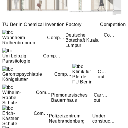
TU Berlin Chemical Invention Factory
Competition
Deutsche
Competition
Wohnheim
Competition
Botschaft Kuala
Rothenbrunnen
Lumpur
Uni Leipzig
Competition
Parasitologie
Klinik für
Carried
Gerontopsychiatrie
Competition
Pferde
out
Königslutter
FU Berlin
Wilhelm-
Competition
Piemontesisches
Carried
Raabe-
Bauernhaus
out
Schule
Erich-
Competition
Polizeizentrum
Under
Kästner
Neubrandenburg
construction
Schule