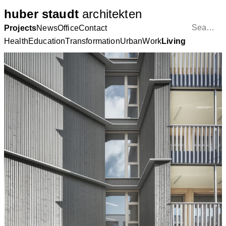
huber staudt
architekten
Projects
News
Office
Contact
Health
Education
Transformation
Urban
Work
Living