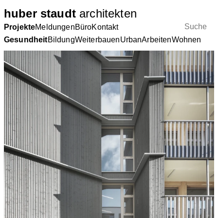
huber staudt
architekten
Projekte
Meldungen
Büro
Kontakt
Gesundheit
Bildung
Weiterbauen
Urban
Arbeiten
Wohnen