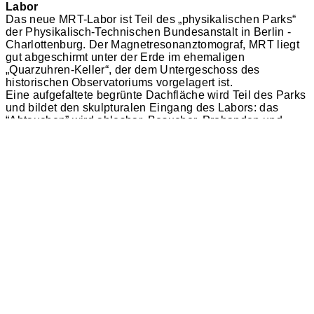
Labor
Das neue MRT-Labor ist Teil des „physikalischen Parks“
der Physikalisch-Technischen Bundesanstalt in Berlin -
Charlottenburg. Der Magnetresonanztomograf, MRT liegt
gut abgeschirmt unter der Erde im ehemaligen
„Quarzuhren-Keller“, der dem Untergeschoss des
historischen Observatoriums vorgelagert ist.
Eine aufgefaltete begrünte Dachfläche wird Teil des Parks
und bildet den skulpturalen Eingang des Labors: das
“Abtauchen” wird ablesbar. Besucher, Probanden und
Mitarbeiter betreten den Neubau über eine dem
Observatorium zugewandte Eingangshalle. Alle Räume
liegen auf der abgesenkten Ebene und werden über einen
geneigten Lichthof natürlich belichtet und belüftet.
Die Glasfassade mit flächenbündigen Pressleisten und
die Stützenverkleidung aus poliertem Edelstahl
unterstützen mit Ihrer spiegelnden immateriellen
Erscheinung die Dynamik der aufgefalteten
Dachkonstruktion aus Sichtbeton.
Publikationen
„Bauten für die Wissenschaft“, Physikalisch-
01/2012:
Technische-Bundesanstalt, PTB Berlin, jovis
Verlag