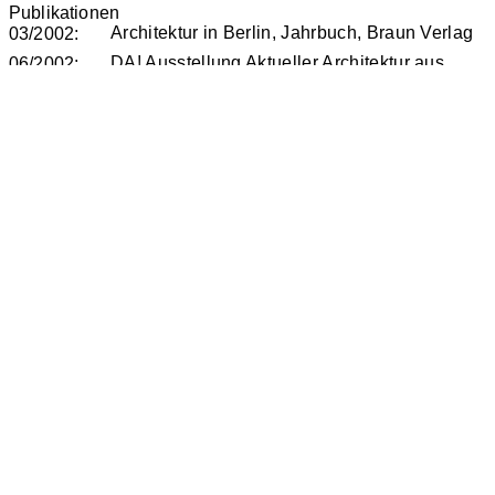
Publikationen
Architektur in Berlin, Jahrbuch, Braun Verlag
03/2002:
DA! Ausstellung Aktueller Architektur aus
06/2002:
Berlin
Preise und Auszeichnungen
02/2002:
1. Preis Food Service Deutschland für das
Gastronomiekonzept
Adresse
(tlw. aufgelöst, bzw. an zahlreichen anderen Stellen im
Franchise Verfahren erweitert):
Friedrichstr. 185-190, 10117 Berlin; An der Spandauer
Brücke 8; 10178 Berlin, Markgrafenstr. 34, 10117 Berlin;
Tauentzienstr. 19, 10789 Berlin; Kurfürstendamm 50A,
10707 Berlin; Savignyplatz 11, 10623 Berlin;
Kurfürstendamm 216, 10719 Berlin;
Schlossstr. 91, 12163 Berlin; Friedrichstr. 166, Marburger
Str. 17, 10117 Berlin
Auftraggeber
Einstein Kaffee Rösterei GmbH
Team
Anna Jach
Christian Huber
Joachim Staudt
Monic Frahn
Nina Meyer
Copyright